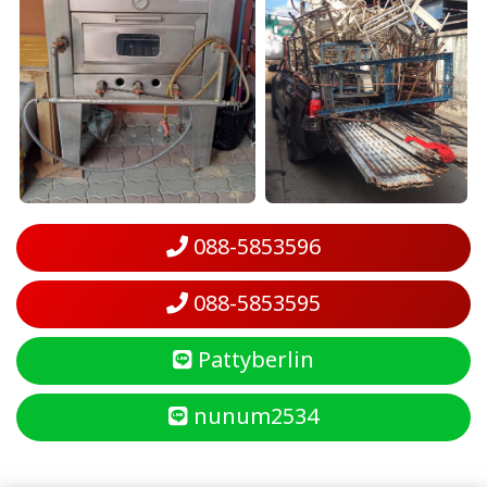
088-5853596
088-5853595
Pattyberlin
nunum2534